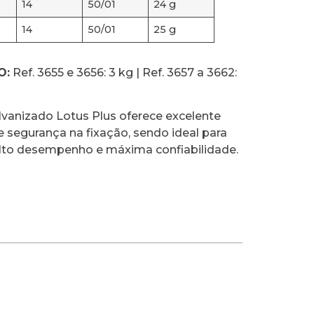
14
50/01
24 g
14
50/01
25 g
O:
Ref. 3655 e 3656: 3 kg | Ref. 3657 a 3662:
lvanizado Lotus Plus oferece excelente
 e segurança na fixação, sendo ideal para
lto desempenho e máxima confiabilidade.