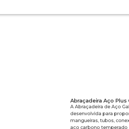
Abraçadeira Aço Plus C/2
Abraçadeira Aço Plus 
A Abraçadeira de Aço Galv
desenvolvida para propor
mangueiras, tubos, conex
aço carbono temperado e