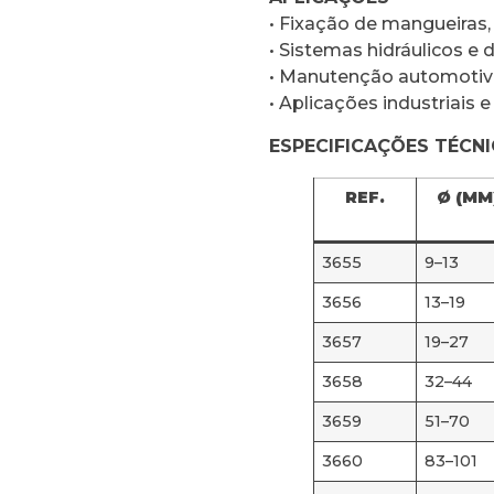
• Fixação de mangueiras
• Sistemas hidráulicos e 
• Manutenção automotiva
• Aplicações industriais e
ESPECIFICAÇÕES TÉCN
REF.
Ø (MM
3655
9–13
3656
13–19
3657
19–27
3658
32–44
3659
51–70
3660
83–101