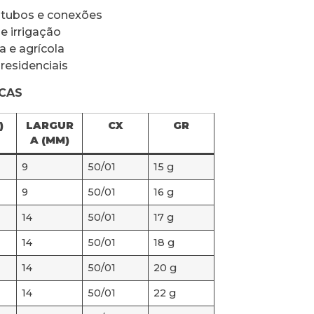
, tubos e conexões
de irrigação
 e agrícola
 residenciais
ICAS
)
LARGUR
CX
GR
A (MM)
9
50/01
15 g
9
50/01
16 g
14
50/01
17 g
14
50/01
18 g
14
50/01
20 g
14
50/01
22 g