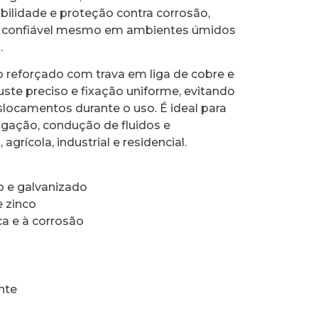
bilidade e proteção contra corrosão,
 confiável mesmo em ambientes úmidos
.
 reforçado com trava em liga de cobre e
uste preciso e fixação uniforme, evitando
locamentos durante o uso. É ideal para
rrigação, condução de fluidos e
rícola, industrial e residencial.
 e galvanizado
e zinco
ca e à corrosão
ente