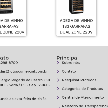
O
ADEGA DE VINHO
133 GARRAFAS
0V
DUAL ZONE 220V
ato
Principal
3298-8700
Sobre nós
das@lotuscomercial.com.br
Contato
 Sergio Rogerio de Castro, 691
Pesquisar Protudos
vit I - Serra / ES - Cep.: 29168-
Categorias de Produtos
Central de Atendimento
unda à Sexta-feira de 7h às
Relatório de Transparênci