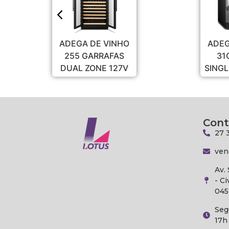
ADEGA DE VINHO
ADEGA DE VINH
255 GARRAFAS
31GARRAFAS
DUAL ZONE 127V
SINGLE ZONE 22
Cont
27 
ven
Av.
- Ci
045
Seg
17h