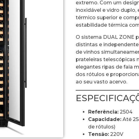
extremo. Com um design
inoxidável e vidro duplo
térmico superior e compr
estabilidade térmica com 
O sistema DUAL ZONE pe
distintas e independentes
de vinhos simultaneamen
prateleiras telescópicas
elegantes ripas de faia ma
dos rótulos e proporcio
ao seu vasto acervo.
ESPECIFICAÇ
Referência:
2504
Capacidade:
Até 255
de rótulos)
Tensão:
220V