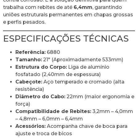
trabalha com rebites de até
6,4mm
, garantindo
uniões estruturais permanentes em chapas grossas
e perfis pesados.
ESPECIFICAÇÕES TÉCNICAS
Referência:
6880
Tamanho:
21″ (Aproximadamente 533mm)
Estrutura do Corpo:
Liga de alumínio
fosfatado (2,40mm de espessura)
Cabeçote:
Aço temperado e cromado (alta
resistência)
Diâmetro do Cabo:
22mm (maior ergonomia e
força)
Compatibilidade de Rebites:
3,2mm – 4,0mm
– 4,8mm – 6,0mm – 6,4mm
Acessórios:
Acompanha chave de boca para
ajuste e troca de bicos