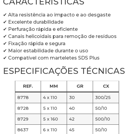
CARACTERÍSTICAS
✔ Alta resistência ao impacto e ao desgaste
✔ Excelente durabilidade
✔ Perfuração rápida e eficiente
✔ Canais helicoidais para remoção de resíduos
✔ Fixação rápida e segura
✔ Maior estabilidade durante o uso
✔ Compatível com marteletes SDS Plus
ESPECIFICAÇÕES TÉCNICAS
REF.
MM
GR
CX
8778
4 x 110
30
300/25
8728
5 x 110
40
50/10
8729
5 x 160
42
500/10
8637
6 x 110
45
50/10