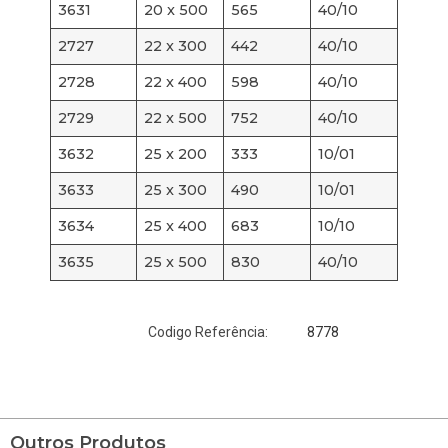
3631
20 x 500
565
40/10
2727
22 x 300
442
40/10
2728
22 x 400
598
40/10
2729
22 x 500
752
40/10
3632
25 x 200
333
10/01
3633
25 x 300
490
10/01
3634
25 x 400
683
10/10
3635
25 x 500
830
40/10
8778
Codigo Referência:
Outros Produtos