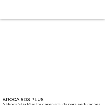
BROCA SDS PLUS
BROCA SDS PLUS
A Broca SDS Plus foi desenvolvida para perfurações