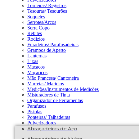
Torneiras/ Registros
Tesouras/ Tesourões
Soquetes
Serrotes/Arcos
Serra Copo
Rebites
Rodízios
Furadeiras/ Parafusadeiras
Grampos de Aperto
Lanternas
Lixas
Macacos
Maçaricos
Mão Francesa/ Cantoneira
Marretas/ Martelos
Medições/Instrumentos de Medições
Misturadores de Tinta
Organizador de Ferramentas
Parafusos
Pistolas
Ponteiras/ Talhadeiras
Pulverizadores
Abraçadeiras de Aço
Abraçadeiras de Nylon