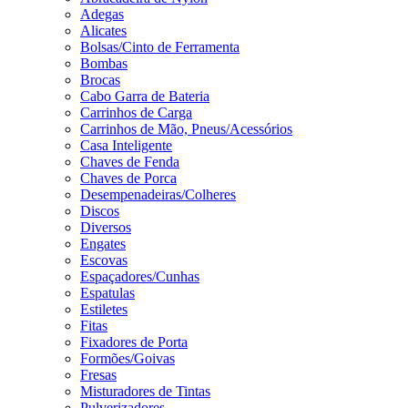
Adegas
Alicates
Bolsas/Cinto de Ferramenta
Bombas
Brocas
Cabo Garra de Bateria
Carrinhos de Carga
Carrinhos de Mão, Pneus/Acessórios
Casa Inteligente
Chaves de Fenda
Chaves de Porca
Desempenadeiras/Colheres
Discos
Diversos
Engates
Escovas
Espaçadores/Cunhas
Espatulas
Estiletes
Fitas
Fixadores de Porta
Formões/Goivas
Fresas
Misturadores de Tintas
Pulverizadores