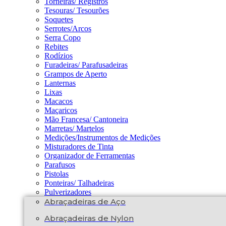
Torneiras/ Registros
Tesouras/ Tesourões
Soquetes
Serrotes/Arcos
Serra Copo
Rebites
Rodízios
Furadeiras/ Parafusadeiras
Grampos de Aperto
Lanternas
Lixas
Macacos
Maçaricos
Mão Francesa/ Cantoneira
Marretas/ Martelos
Medições/Instrumentos de Medições
Misturadores de Tinta
Organizador de Ferramentas
Parafusos
Pistolas
Ponteiras/ Talhadeiras
Pulverizadores
Abraçadeiras de Aço
Abraçadeiras de Nylon