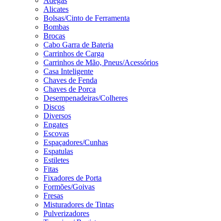
Adegas
Alicates
Bolsas/Cinto de Ferramenta
Bombas
Brocas
Cabo Garra de Bateria
Carrinhos de Carga
Carrinhos de Mão, Pneus/Acessórios
Casa Inteligente
Chaves de Fenda
Chaves de Porca
Desempenadeiras/Colheres
Discos
Diversos
Engates
Escovas
Espaçadores/Cunhas
Espatulas
Estiletes
Fitas
Fixadores de Porta
Formões/Goivas
Fresas
Misturadores de Tintas
Pulverizadores