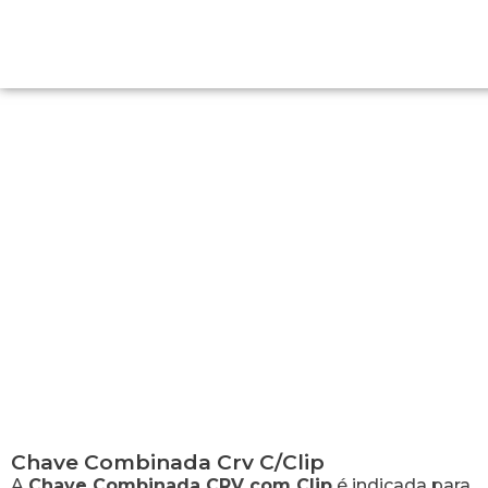
Chave Combinada Crv C/Clip
Chave Combinada Crv C/Clip
A
Chave Combinada CRV com Clip
é indicada para