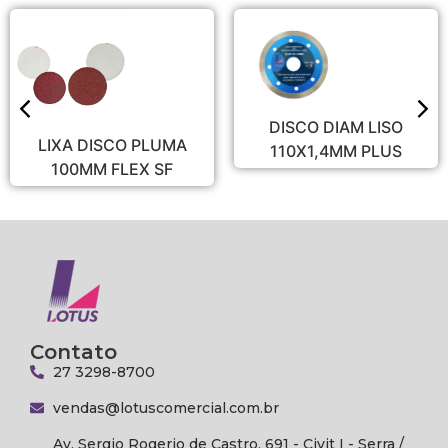
DISCO DIAM LISO
O PLUMA
DISCO DIA
110X1,4MM PLUS
EX SF
PARA DESBAS
FLE
Contato
27 3298-8700
vendas@lotuscomercial.com.br
Av. Sergio Rogerio de Castro, 691 - Civit I - Serra /