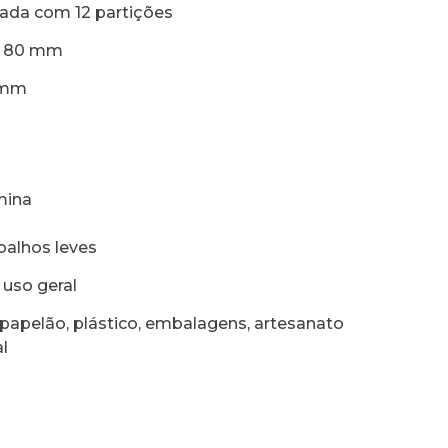
ada com 12 partições
: 80 mm
 mm
âmina
abalhos leves
 uso geral
 papelão, plástico, embalagens, artesanato
l