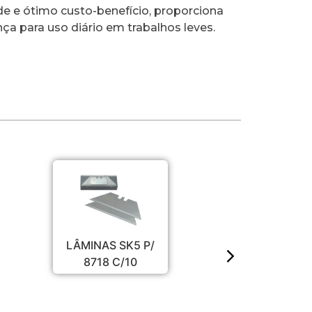
e e ótimo custo-benefício, proporciona
ça para uso diário em trabalhos leves.
LÂMINAS SK5 P/
8718 C/10
ESTILE
ABS C/ 