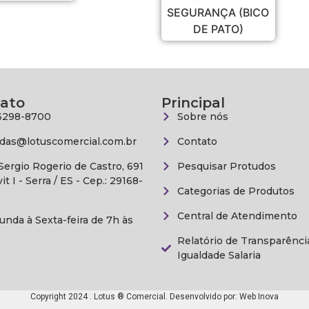
SEGURANÇA (BICO
DE PATO)
ato
Principal
3298-8700
Sobre nós
das@lotuscomercial.com.br
Contato
 Sergio Rogerio de Castro, 691
Pesquisar Protudos
vit I - Serra / ES - Cep.: 29168-
Categorias de Produtos
Central de Atendimento
unda à Sexta-feira de 7h às
Relatório de Transparênci
Igualdade Salaria
Copyright 2024 . Lotus ® Comercial. Desenvolvido por:
Web Inova