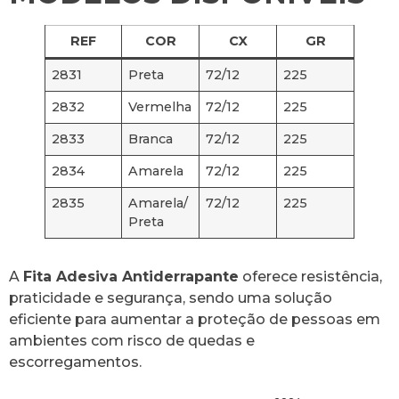
REF
COR
CX
GR
2831
Preta
72/12
225
2832
Vermelha
72/12
225
2833
Branca
72/12
225
2834
Amarela
72/12
225
2835
Amarela/
72/12
225
Preta
A
Fita Adesiva Antiderrapante
oferece resistência,
praticidade e segurança, sendo uma solução
eficiente para aumentar a proteção de pessoas em
ambientes com risco de quedas e
escorregamentos.