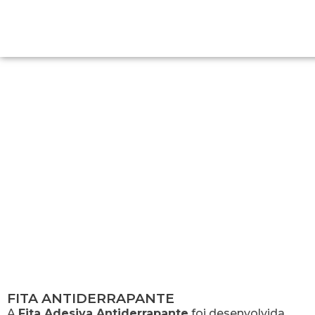
FITA ANTIDERRAPANTE
FITA ANTIDERRAPANTE
A
Fita Adesiva Antiderrapante
foi desenvolvida