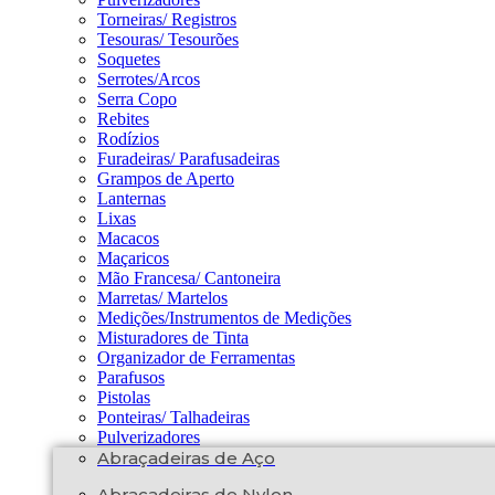
Torneiras/ Registros
Tesouras/ Tesourões
Soquetes
Serrotes/Arcos
Serra Copo
Rebites
Rodízios
Furadeiras/ Parafusadeiras
Grampos de Aperto
Lanternas
Lixas
Macacos
Maçaricos
Mão Francesa/ Cantoneira
Marretas/ Martelos
Medições/Instrumentos de Medições
Misturadores de Tinta
Organizador de Ferramentas
Parafusos
Pistolas
Ponteiras/ Talhadeiras
Pulverizadores
Abraçadeiras de Aço
Abraçadeiras de Nylon