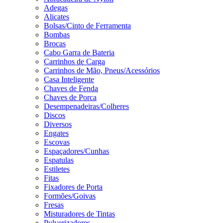
Adegas
Alicates
Bolsas/Cinto de Ferramenta
Bombas
Brocas
Cabo Garra de Bateria
Carrinhos de Carga
Carrinhos de Mão, Pneus/Acessórios
Casa Inteligente
Chaves de Fenda
Chaves de Porca
Desempenadeiras/Colheres
Discos
Diversos
Engates
Escovas
Espaçadores/Cunhas
Espatulas
Estiletes
Fitas
Fixadores de Porta
Formões/Goivas
Fresas
Misturadores de Tintas
Pulverizadores