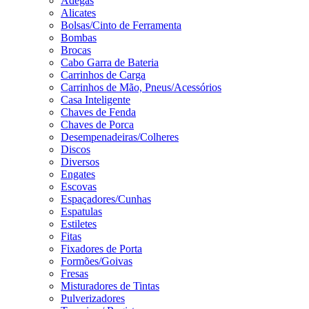
Adegas
Alicates
Bolsas/Cinto de Ferramenta
Bombas
Brocas
Cabo Garra de Bateria
Carrinhos de Carga
Carrinhos de Mão, Pneus/Acessórios
Casa Inteligente
Chaves de Fenda
Chaves de Porca
Desempenadeiras/Colheres
Discos
Diversos
Engates
Escovas
Espaçadores/Cunhas
Espatulas
Estiletes
Fitas
Fixadores de Porta
Formões/Goivas
Fresas
Misturadores de Tintas
Pulverizadores