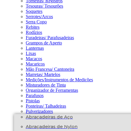
Torneiras/ Registros
Tesouras/ Tesourões
Soquetes
Serrotes/Arcos
Serra Copo
Rebites
Rodízios
Furadeiras/ Parafusadeiras
Grampos de Aperto
Lanternas
Lixas
Macacos
Maçaricos
Mão Francesa/ Cantoneira
Marretas/ Martelos
Medições/Instrumentos de Medições
Misturadores de Tinta
Organizador de Ferramentas
Parafusos
Pistolas
Ponteiras/ Talhadeiras
Pulverizadores
Abraçadeiras de Aço
Abraçadeiras de Nylon