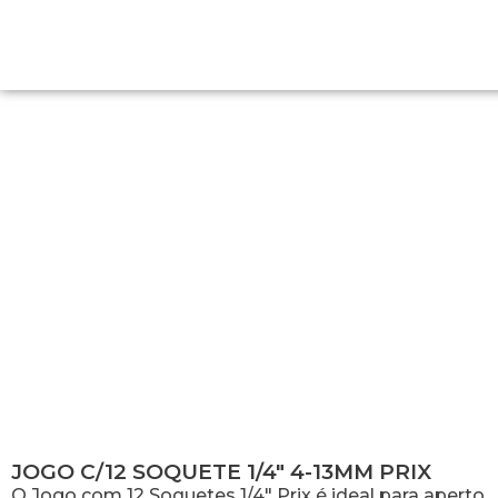
JOGO C/12 SOQUETE 1/4″ 4-13MM
PRIX
JOGO C/12 SOQUETE 1/4″ 4-13MM PRIX
O Jogo com 12 Soquetes 1/4″ Prix é ideal para aperto