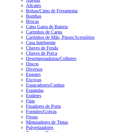
Adegas
Alicates
Bolsas/Cinto de Ferramenta
Bombas
Brocas
Cabo Garra de Bateria
Carrinhos de Carga
Carrinhos de Mão, Pneus/Acessórios
Casa Inteligente
Chaves de Fenda
Chaves de Porca
Desempenadeiras/Colheres
Discos
Diversos
Engates
Escovas
Espaçadores/Cunhas
Espatulas
Estiletes
Fitas
Fixadores de Porta
Formões/Goivas
Fresas
Misturadores de Tintas
Pulverizadores