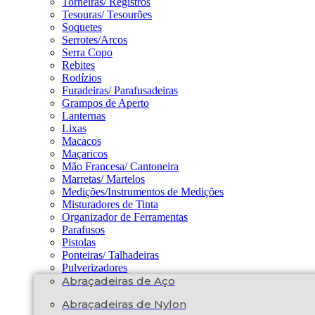
Torneiras/ Registros
Tesouras/ Tesourões
Soquetes
Serrotes/Arcos
Serra Copo
Rebites
Rodízios
Furadeiras/ Parafusadeiras
Grampos de Aperto
Lanternas
Lixas
Macacos
Maçaricos
Mão Francesa/ Cantoneira
Marretas/ Martelos
Medições/Instrumentos de Medições
Misturadores de Tinta
Organizador de Ferramentas
Parafusos
Pistolas
Ponteiras/ Talhadeiras
Pulverizadores
Abraçadeiras de Aço
Abraçadeiras de Nylon