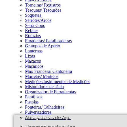
Torneiras/ Registros
Tesouras/ Tesourões
Soquetes
Serrotes/Arcos
Serra Copo
Rebites
Rodízios
Furadeiras/ Parafusadeiras
Grampos de Aperto
Lanternas
Lixas
Macacos
Maçaricos
Mão Francesa/ Cantoneira
Marretas/ Martelos
Medições/Instrumentos de Medições
Misturadores de Tinta
Organizador de Ferramentas
Parafusos
Pistolas
Ponteiras/ Talhadeiras
Pulverizadores
Abraçadeiras de Aço
Abraçadeiras de Nylon