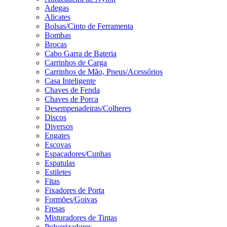
Adegas
Alicates
Bolsas/Cinto de Ferramenta
Bombas
Brocas
Cabo Garra de Bateria
Carrinhos de Carga
Carrinhos de Mão, Pneus/Acessórios
Casa Inteligente
Chaves de Fenda
Chaves de Porca
Desempenadeiras/Colheres
Discos
Diversos
Engates
Escovas
Espaçadores/Cunhas
Espatulas
Estiletes
Fitas
Fixadores de Porta
Formões/Goivas
Fresas
Misturadores de Tintas
Pulverizadores