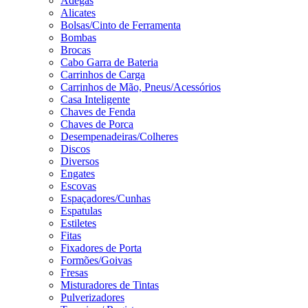
Adegas
Alicates
Bolsas/Cinto de Ferramenta
Bombas
Brocas
Cabo Garra de Bateria
Carrinhos de Carga
Carrinhos de Mão, Pneus/Acessórios
Casa Inteligente
Chaves de Fenda
Chaves de Porca
Desempenadeiras/Colheres
Discos
Diversos
Engates
Escovas
Espaçadores/Cunhas
Espatulas
Estiletes
Fitas
Fixadores de Porta
Formões/Goivas
Fresas
Misturadores de Tintas
Pulverizadores