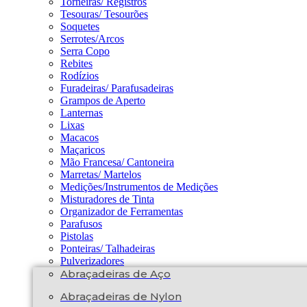
Torneiras/ Registros
Tesouras/ Tesourões
Soquetes
Serrotes/Arcos
Serra Copo
Rebites
Rodízios
Furadeiras/ Parafusadeiras
Grampos de Aperto
Lanternas
Lixas
Macacos
Maçaricos
Mão Francesa/ Cantoneira
Marretas/ Martelos
Medições/Instrumentos de Medições
Misturadores de Tinta
Organizador de Ferramentas
Parafusos
Pistolas
Ponteiras/ Talhadeiras
Pulverizadores
Abraçadeiras de Aço
Abraçadeiras de Nylon