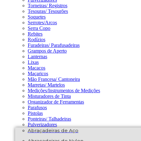
Torneiras/ Registros
Tesouras/ Tesourões
Soquetes
Serrotes/Arcos
Serra Copo
Rebites
Rodízios
Furadeiras/ Parafusadeiras
Grampos de Aperto
Lanternas
Lixas
Macacos
Maçaricos
Mão Francesa/ Cantoneira
Marretas/ Martelos
Medições/Instrumentos de Medições
Misturadores de Tinta
Organizador de Ferramentas
Parafusos
Pistolas
Ponteiras/ Talhadeiras
Pulverizadores
Abraçadeiras de Aço
Abraçadeiras de Nylon