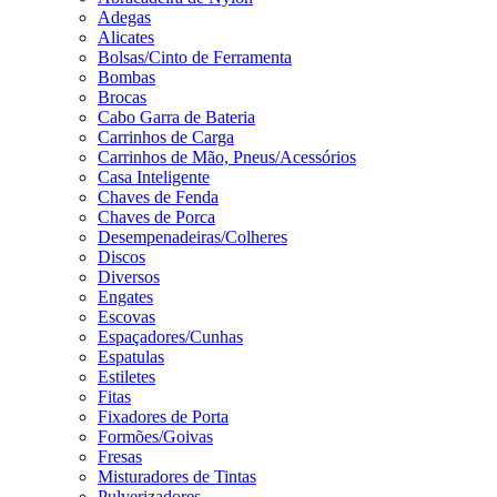
Adegas
Alicates
Bolsas/Cinto de Ferramenta
Bombas
Brocas
Cabo Garra de Bateria
Carrinhos de Carga
Carrinhos de Mão, Pneus/Acessórios
Casa Inteligente
Chaves de Fenda
Chaves de Porca
Desempenadeiras/Colheres
Discos
Diversos
Engates
Escovas
Espaçadores/Cunhas
Espatulas
Estiletes
Fitas
Fixadores de Porta
Formões/Goivas
Fresas
Misturadores de Tintas
Pulverizadores