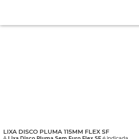
LIXA DISCO PLUMA 115MM FLEX SF
LIXA DISCO PLUMA 115MM FLEX SF
A
Lixa Disco Pluma Sem Furo Flex SF
é indicada