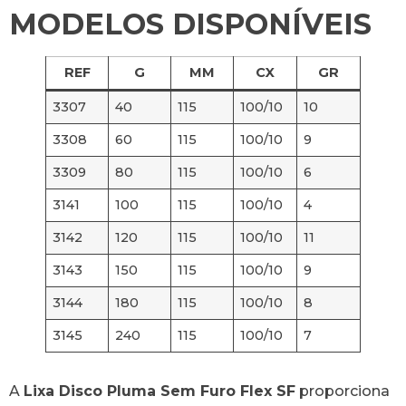
MODELOS DISPONÍVEIS
REF
G
MM
CX
GR
3307
40
115
100/10
10
3308
60
115
100/10
9
3309
80
115
100/10
6
3141
100
115
100/10
4
3142
120
115
100/10
11
3143
150
115
100/10
9
3144
180
115
100/10
8
3145
240
115
100/10
7
A
Lixa Disco Pluma Sem Furo Flex SF
proporciona