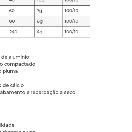
40
10g
100/10
60
7g
100/10
80
8g
100/10
240
4g
100/10
 de alumínio
vo compactado
o pluma
 de cálcio
cabamento e rebarbação a seco
ilidade