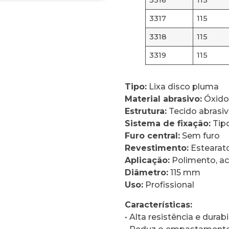
3316
115
3317
115
3318
115
3319
115
Tipo:
Lixa disco pluma
Material abrasivo:
Óxido
Estrutura:
Tecido abrasi
Sistema de fixação:
Tip
Furo central:
Sem furo
Revestimento:
Estearato
Aplicação:
Polimento, a
Diâmetro:
115 mm
Uso:
Profissional
Características:
• Alta resistência e durab