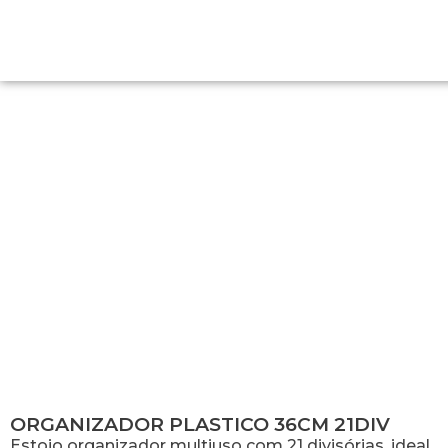
ORGANIZADOR PLASTICO 36CM
21DIV
ORGANIZADOR PLASTICO 36CM 21DIV
Estojo organizador multiuso com 21 divisórias, ideal