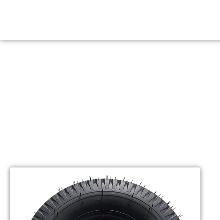
PNEU 8 LONAS 150KG 45KM/H PARA
CARRETINHA MAX