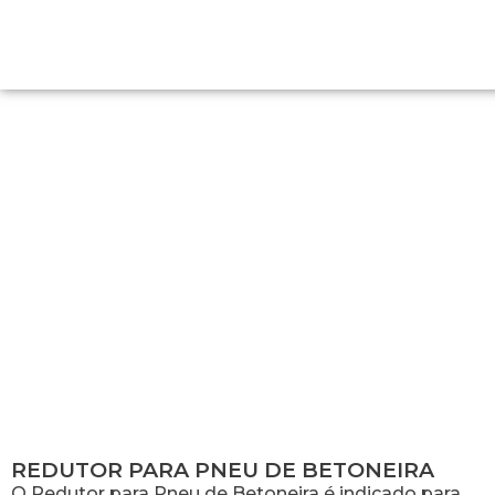
REDUTOR PARA PNEU DE
BETONEIRA
REDUTOR PARA PNEU DE BETONEIRA
O Redutor para Pneu de Betoneira é indicado para