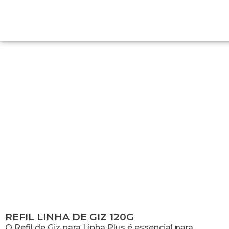
REFIL LINHA DE GIZ 120G
REFIL LINHA DE GIZ 120G
O Refil de Giz para Linha Plus é essencial para