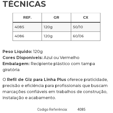
TÉCNICAS
REF.
GR
CX
4085
120g
50/10
4086
120g
60/06
Peso Líquido:
120g
Cores Disponíveis:
Azul ou Vermelho
Embalagem:
Recipiente plástico com tampa
giratória
O
Refil de Giz para Linha Plus
oferece praticidade,
precisão e eficiência para profissionais que buscam
marcações confiáveis em trabalhos de construção,
instalação e acabamento.
4085
Codigo Referência: