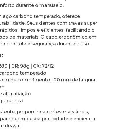
nforto durante o manuseio.
 aço carbono temperado, oferece
durabilidade. Seus dentes com travas super
ápidos, limpos e eficientes, facilitando o
tipos de materiais. O cabo ergonômico em
r controle e segurança durante o uso.
s:
280 | GR: 98g | CX: 72/12
o carbono temperado
6 cm de comprimento | 20 mm de largura
cm
e alta afiação
ergonômica
stente, proporciona cortes mais ágeis,
 para quem busca praticidade e eficiência
e drywall.