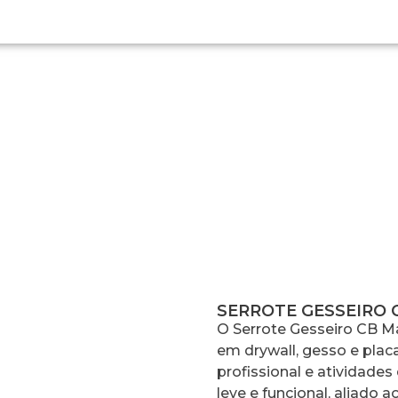
ROTE GESSEIRO CB MADEIRA 12″ 
SERROTE GESSEIRO C
O Serrote Gesseiro CB Mad
em drywall, gesso e plac
profissional e atividade
leve e funcional, aliado