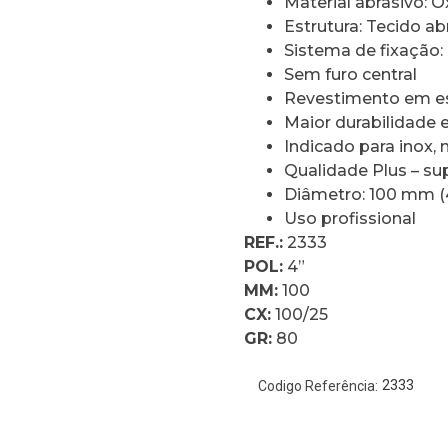
Material abrasivo: Ó
Estrutura: Tecido 
Sistema de fixação:
Sem furo central
Revestimento em es
Maior durabilidade
Indicado para inox, 
Qualidade Plus – su
Diâmetro: 100 mm (
Uso profissional
REF.:
2333
POL:
4”
MM:
100
CX:
100/25
GR:
80
2333
Codigo Referência: