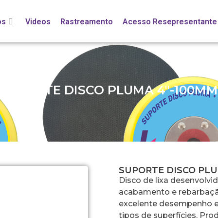
os
Videos
Rastreamento
Acesso Resepresentante
SUPORTE DISCO PLUMA 4″-100MM
SUPORTE DISCO PLU
Disco de lixa desenvolvi
acabamento e rebarbação 
excelente desempenho e
tipos de superfícies. P