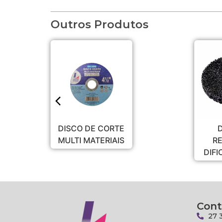
Outros Produtos
ORTE
DISCO P/
IAIS
REMOÇÕES
DIFICEIS 115 C/5
Cont
27 