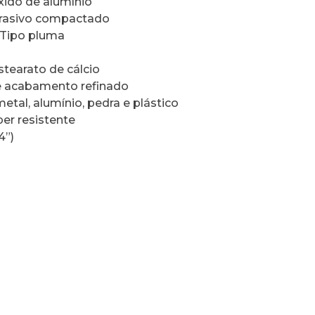
xido de alumínio
abrasivo compactado
 Tipo pluma
tearato de cálcio
 e acabamento refinado
metal, alumínio, pedra e plástico
per resistente
4”)