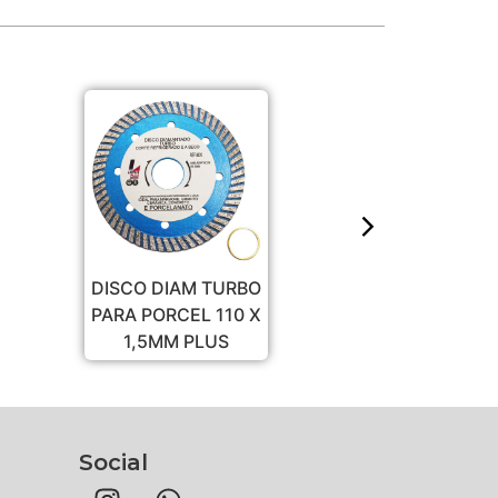
DISCO POLIMENTO
115MM - COM
BO
FELTRO
 X
Social