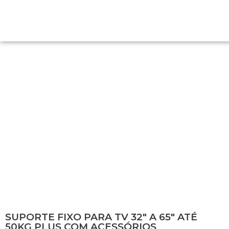
SUPORTE FIXO PARA TV 32″ A 65″
ATÉ 50KG PLUS COM ACESSÓRIOS
SUPORTE FIXO PARA TV 32″ A 65″ ATÉ
50KG PLUS COM ACESSÓRIOS