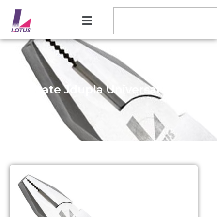
Alicate Jdupla Universal Crv 8″