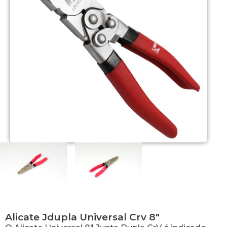
Alicate Jdupla Universal Crv 8″