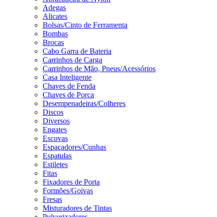
Adegas
Alicates
Bolsas/Cinto de Ferramenta
Bombas
Brocas
Cabo Garra de Bateria
Carrinhos de Carga
Carrinhos de Mão, Pneus/Acessórios
Casa Inteligente
Chaves de Fenda
Chaves de Porca
Desempenadeiras/Colheres
Discos
Diversos
Engates
Escovas
Espaçadores/Cunhas
Espatulas
Estiletes
Fitas
Fixadores de Porta
Formões/Goivas
Fresas
Misturadores de Tintas
Pulverizadores