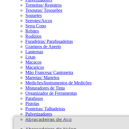
Torneiras/ Registros
Tesouras/ Tesourões
Soquetes
Serrotes/Arcos
Serra Copo
Rebites
Rodízios
Furadeiras/ Parafusadeiras
Grampos de Aperto
Lanternas
Lixas
Macacos
Maçaricos
Mão Francesa/ Cantoneira
Marretas/ Martelos
Medições/Instrumentos de Medições
Misturadores de Tinta
Organizador de Ferramentas
Parafusos
Pistolas
Ponteiras/ Talhadeiras
Pulverizadores
Abraçadeiras de Aço
Abraçadeiras de Nylon