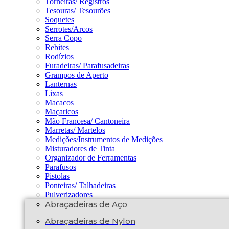
Torneiras/ Registros
Tesouras/ Tesourões
Soquetes
Serrotes/Arcos
Serra Copo
Rebites
Rodízios
Furadeiras/ Parafusadeiras
Grampos de Aperto
Lanternas
Lixas
Macacos
Maçaricos
Mão Francesa/ Cantoneira
Marretas/ Martelos
Medições/Instrumentos de Medições
Misturadores de Tinta
Organizador de Ferramentas
Parafusos
Pistolas
Ponteiras/ Talhadeiras
Pulverizadores
Abraçadeiras de Aço
Abraçadeiras de Nylon