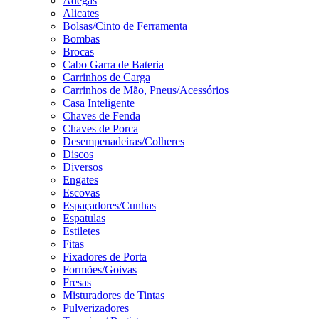
Adegas
Alicates
Bolsas/Cinto de Ferramenta
Bombas
Brocas
Cabo Garra de Bateria
Carrinhos de Carga
Carrinhos de Mão, Pneus/Acessórios
Casa Inteligente
Chaves de Fenda
Chaves de Porca
Desempenadeiras/Colheres
Discos
Diversos
Engates
Escovas
Espaçadores/Cunhas
Espatulas
Estiletes
Fitas
Fixadores de Porta
Formões/Goivas
Fresas
Misturadores de Tintas
Pulverizadores