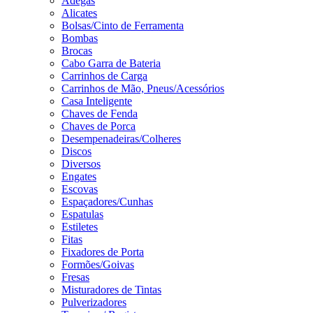
Adegas
Alicates
Bolsas/Cinto de Ferramenta
Bombas
Brocas
Cabo Garra de Bateria
Carrinhos de Carga
Carrinhos de Mão, Pneus/Acessórios
Casa Inteligente
Chaves de Fenda
Chaves de Porca
Desempenadeiras/Colheres
Discos
Diversos
Engates
Escovas
Espaçadores/Cunhas
Espatulas
Estiletes
Fitas
Fixadores de Porta
Formões/Goivas
Fresas
Misturadores de Tintas
Pulverizadores