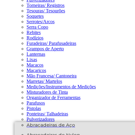
Torneiras/ Registros
Tesouras/ Tesourões
Soquetes
Serrotes/Arcos
Serra Copo
Rebites
Rodízios
Furadeiras/ Parafusadeiras
Grampos de Aperto
Lanternas
Lixas
Macacos
Maçaricos
Mão Francesa/ Cantoneira
Marretas/ Martelos
Medições/Instrumentos de Medições
Misturadores de Tinta
Organizador de Ferramentas
Parafusos
Pistolas
Ponteiras/ Talhadeiras
Pulverizadores
Abraçadeiras de Aço
Abraçadeiras de Nylon