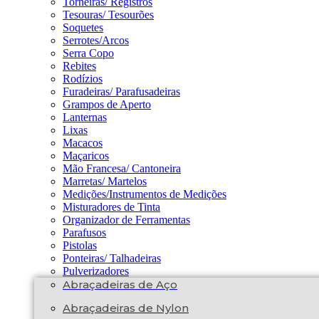
Torneiras/ Registros
Tesouras/ Tesourões
Soquetes
Serrotes/Arcos
Serra Copo
Rebites
Rodízios
Furadeiras/ Parafusadeiras
Grampos de Aperto
Lanternas
Lixas
Macacos
Maçaricos
Mão Francesa/ Cantoneira
Marretas/ Martelos
Medições/Instrumentos de Medições
Misturadores de Tinta
Organizador de Ferramentas
Parafusos
Pistolas
Ponteiras/ Talhadeiras
Pulverizadores
Abraçadeiras de Aço
Abraçadeiras de Nylon