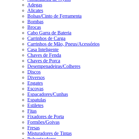
Adegas
Alicates
Bolsas/Cinto de Ferramenta
Bombas
Brocas
Cabo Garra de Bateria
Carrinhos de Carga
Carrinhos de Mão, Pneus/Acessórios
Casa Inteligente
Chaves de Fenda
Chaves de Porca
Desempenadeiras/Colheres
Discos
Diversos
Engates
Escovas
Espaçadores/Cunhas
Espatulas
Estiletes
Fitas
Fixadores de Porta
Formões/Goivas
Fresas
Misturadores de Tintas
Pulverizadores