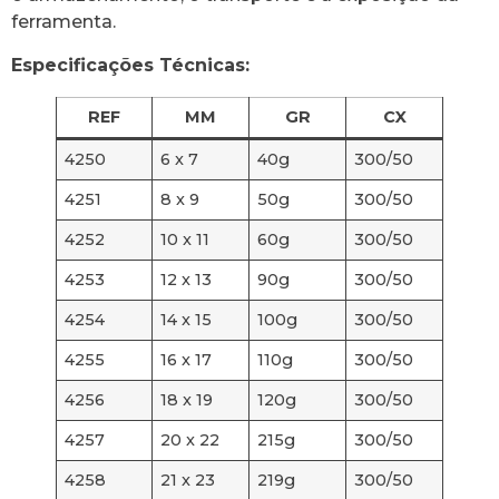
ferramenta.
Especificações Técnicas:
REF
MM
GR
CX
4250
6 x 7
40g
300/50
4251
8 x 9
50g
300/50
4252
10 x 11
60g
300/50
4253
12 x 13
90g
300/50
4254
14 x 15
100g
300/50
4255
16 x 17
110g
300/50
4256
18 x 19
120g
300/50
4257
20 x 22
215g
300/50
4258
21 x 23
219g
300/50