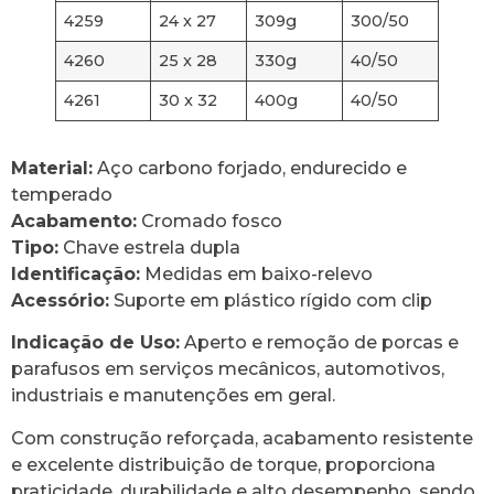
4259
24 x 27
309g
300/50
4260
25 x 28
330g
40/50
4261
30 x 32
400g
40/50
Material:
Aço carbono forjado, endurecido e
temperado
Acabamento:
Cromado fosco
Tipo:
Chave estrela dupla
Identificação:
Medidas em baixo-relevo
Acessório:
Suporte em plástico rígido com clip
Indicação de Uso:
Aperto e remoção de porcas e
parafusos em serviços mecânicos, automotivos,
industriais e manutenções em geral.
Com construção reforçada, acabamento resistente
e excelente distribuição de torque, proporciona
praticidade, durabilidade e alto desempenho, sendo