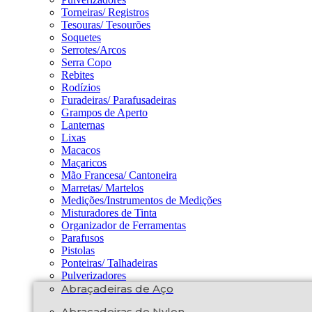
Torneiras/ Registros
Tesouras/ Tesourões
Soquetes
Serrotes/Arcos
Serra Copo
Rebites
Rodízios
Furadeiras/ Parafusadeiras
Grampos de Aperto
Lanternas
Lixas
Macacos
Maçaricos
Mão Francesa/ Cantoneira
Marretas/ Martelos
Medições/Instrumentos de Medições
Misturadores de Tinta
Organizador de Ferramentas
Parafusos
Pistolas
Ponteiras/ Talhadeiras
Pulverizadores
Abraçadeiras de Aço
Abraçadeiras de Nylon