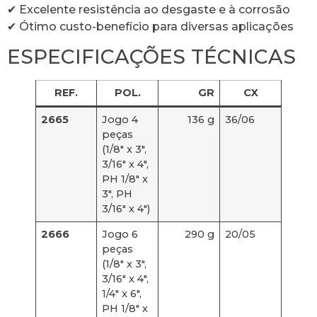
✔ Excelente resistência ao desgaste e à corrosão
✔ Ótimo custo-benefício para diversas aplicações
ESPECIFICAÇÕES TÉCNICAS
REF.
POL.
GR
CX
2665
Jogo 4
136 g
36/06
peças
(1/8″ x 3″,
3/16″ x 4″,
PH 1/8″ x
3″, PH
3/16″ x 4″)
2666
Jogo 6
290 g
20/05
peças
(1/8″ x 3″,
3/16″ x 4″,
1/4″ x 6″,
PH 1/8″ x