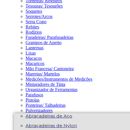
Torneiras/ Registros
Tesouras/ Tesourões
Soquetes
Serrotes/Arcos
Serra Copo
Rebites
Rodízios
Furadeiras/ Parafusadeiras
Grampos de Aperto
Lanternas
Lixas
Macacos
Maçaricos
Mão Francesa/ Cantoneira
Marretas/ Martelos
Medições/Instrumentos de Medições
Misturadores de Tinta
Organizador de Ferramentas
Parafusos
Pistolas
Ponteiras/ Talhadeiras
Pulverizadores
Abraçadeiras de Aço
Abraçadeiras de Nylon