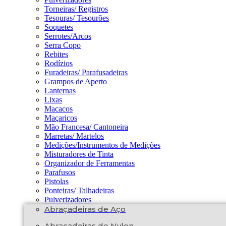
Torneiras/ Registros
Tesouras/ Tesourões
Soquetes
Serrotes/Arcos
Serra Copo
Rebites
Rodízios
Furadeiras/ Parafusadeiras
Grampos de Aperto
Lanternas
Lixas
Macacos
Maçaricos
Mão Francesa/ Cantoneira
Marretas/ Martelos
Medições/Instrumentos de Medições
Misturadores de Tinta
Organizador de Ferramentas
Parafusos
Pistolas
Ponteiras/ Talhadeiras
Pulverizadores
Abraçadeiras de Aço
Abraçadeiras de Nylon