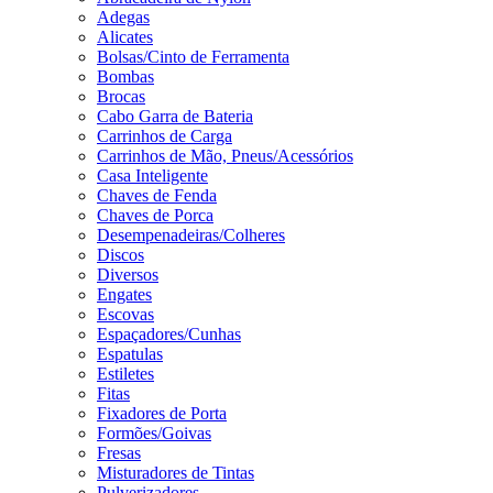
Adegas
Alicates
Bolsas/Cinto de Ferramenta
Bombas
Brocas
Cabo Garra de Bateria
Carrinhos de Carga
Carrinhos de Mão, Pneus/Acessórios
Casa Inteligente
Chaves de Fenda
Chaves de Porca
Desempenadeiras/Colheres
Discos
Diversos
Engates
Escovas
Espaçadores/Cunhas
Espatulas
Estiletes
Fitas
Fixadores de Porta
Formões/Goivas
Fresas
Misturadores de Tintas
Pulverizadores