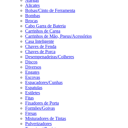
Adegas
Alicates
Bolsas/Cinto de Ferramenta
Bombas
Brocas
Cabo Garra de Bateria
Carrinhos de Carga
Carrinhos de Mão, Pneus/Acessórios
Casa Inteligente
Chaves de Fenda
Chaves de Porca
Desempenadeiras/Colheres
Discos
Diversos
Engates
Escovas
Espaçadores/Cunhas
Espatulas
Estiletes
Fitas
Fixadores de Porta
Formões/Goivas
Fresas
Misturadores de Tintas
Pulverizadores