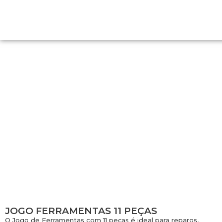
JOGO FERRAMENTAS 11 PEÇAS
JOGO FERRAMENTAS 11 PEÇAS
O Jogo de Ferramentas com 11 peças é ideal para reparos,