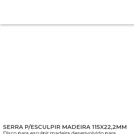
SERRA P/ESCULPIR MADEIRA
115X22,2MM
SERRA P/ESCULPIR MADEIRA 115X22,2MM
Disco para esculpir madeira desenvolvido para