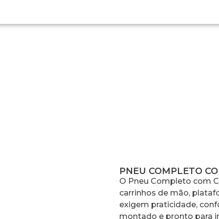
NEU COMPLETO COM CÂMERA DE 
PNEU COMPLETO CO
O Pneu Completo com Câ
carrinhos de mão, plata
exigem praticidade, confo
montado e pronto para i