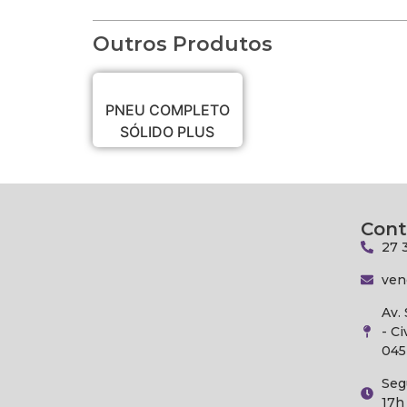
Outros Produtos
PNEU COMPLETO
SÓLIDO PLUS
Cont
27 
ven
Av.
- Ci
045
Seg
17h