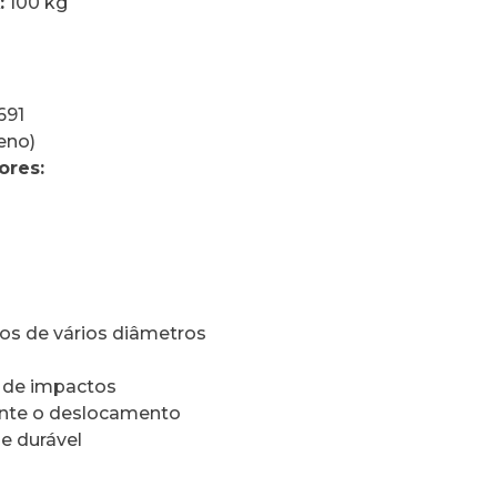
:
100 kg
691
eno)
ores:
os de vários diâmetros
 de impactos
ante o deslocamento
 e durável