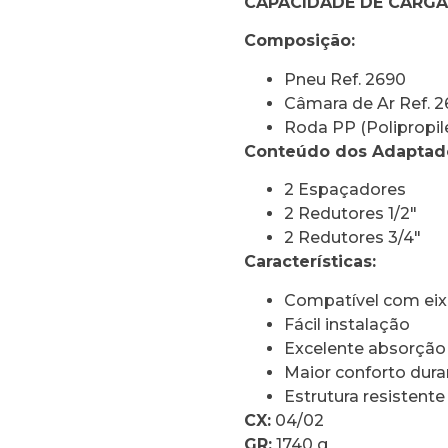
CAPACIDADE DE CARGA
Composição:
Pneu Ref. 2690
Câmara de Ar Ref. 2
Roda PP (Polipropil
Conteúdo dos Adaptad
2 Espaçadores
2 Redutores 1/2″
2 Redutores 3/4″
Características:
Compatível com eix
Fácil instalação
Excelente absorção
Maior conforto dur
Estrutura resistente
CX:
04/02
GR:
1740 g