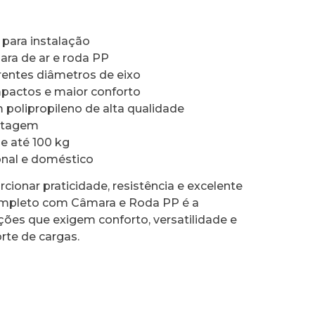
para instalação
ra de ar e roda PP
rentes diâmetros de eixo
pactos e maior conforto
m polipropileno de alta qualidade
ntagem
e até 100 kg
ional e doméstico
cionar praticidade, resistência e excelente
mpleto com Câmara e Roda PP é a
ações que exigem conforto, versatilidade e
rte de cargas.